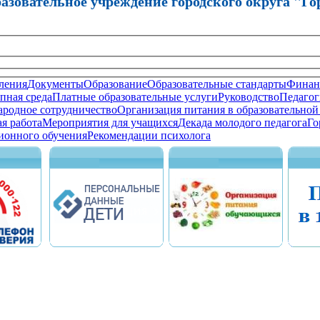
зовательное учреждение городского округа "Го
ления
Документы
Образование
Образовательные стандарты
Финанс
пная среда
Платные образовательные услуги
Руководство
Педагог
родное сотрудничество
Организация питания в образовательной
я работа
Мероприятия для учащихся
Декада молодого педагога
Го
ионного обучения
Рекомендации психолога