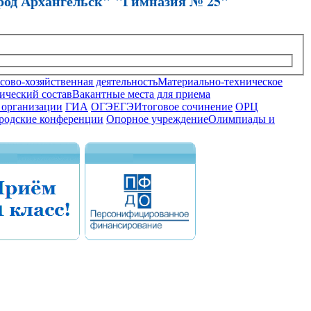
род Архангельск" "Гимназия № 25"
ово-хозяйственная деятельность
Материально-техническое
ический состав
Вакантные места для приема
 организации
ГИА
ОГЭ
ЕГЭ
Итоговое сочинение
ОРЦ
родские конференции
Опорное учреждение
Олимпиады и