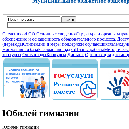
Муниципальное бюджетное общеобра
Найти
Сведения об ОО
Основные сведения
Структура и органы управ
обеспечение и оснащенность образовательного процесса. Досту
(перевода)
Стипендии и меры поддержки обучающихся
Междуна
Нормативная база
Базовые площадки
Планы работы
Методическа
конкурсы
Олимпиады
Конкурсы
Дистант
Организация дистанц
Юбилей гимназии
Юбилей гимназии