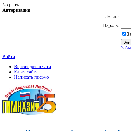
Закрыть
Авторизация
Логин:
Пароль:
З
Забы
Войти
Версия для печати
Карта сайта
Написать письмо