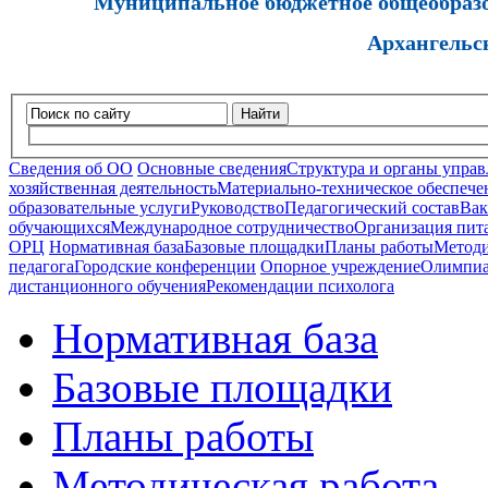
Муниципальное бюджетное общеобразов
Архангельс
Найти
Сведения об ОО
Основные сведения
Структура и органы управ
хозяйственная деятельность
Материально-техническое обеспечен
образовательные услуги
Руководство
Педагогический состав
Вак
обучающихся
Международное сотрудничество
Организация пита
ОРЦ
Нормативная база
Базовые площадки
Планы работы
Методи
педагога
Городские конференции
Опорное учреждение
Олимпиа
дистанционного обучения
Рекомендации психолога
Нормативная база
Базовые площадки
Планы работы
Методическая работа