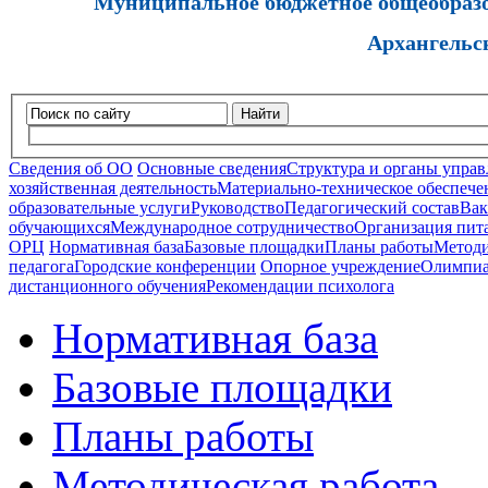
Муниципальное бюджетное общеобразов
Архангельс
Найти
Сведения об ОО
Основные сведения
Структура и органы управ
хозяйственная деятельность
Материально-техническое обеспечен
образовательные услуги
Руководство
Педагогический состав
Вак
обучающихся
Международное сотрудничество
Организация пита
ОРЦ
Нормативная база
Базовые площадки
Планы работы
Методи
педагога
Городские конференции
Опорное учреждение
Олимпиа
дистанционного обучения
Рекомендации психолога
Нормативная база
Базовые площадки
Планы работы
Методическая работа