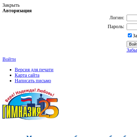
Закрыть
Авторизация
Логин:
Пароль:
З
Забы
Войти
Версия для печати
Карта сайта
Написать письмо