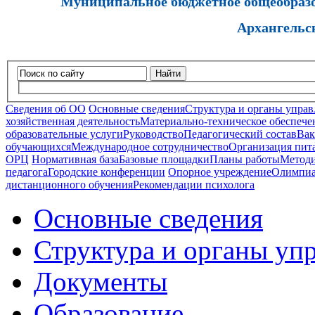
Муниципальное бюджетное общеобразов
Архангельс
Найти
Сведения об ОО
Основные сведения
Структура и органы управ
хозяйственная деятельность
Материально-техническое обеспечен
образовательные услуги
Руководство
Педагогический состав
Вак
обучающихся
Международное сотрудничество
Организация пита
ОРЦ
Нормативная база
Базовые площадки
Планы работы
Методи
педагога
Городские конференции
Опорное учреждение
Олимпиа
дистанционного обучения
Рекомендации психолога
Основные сведения
Структура и органы уп
Документы
Образование