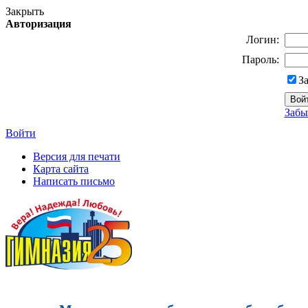
Закрыть
Авторизация
Логин:
Пароль:
З
Забы
Войти
Версия для печати
Карта сайта
Написать письмо