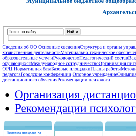
Муниципальное бюджетное общеобразов
Архангельс
Найти
Сведения об ОО
Основные сведения
Структура и органы управ
хозяйственная деятельность
Материально-техническое обеспечен
образовательные услуги
Руководство
Педагогический состав
Вак
обучающихся
Международное сотрудничество
Организация пита
ОРЦ
Нормативная база
Базовые площадки
Планы работы
Методи
педагога
Городские конференции
Опорное учреждение
Олимпиа
дистанционного обучения
Рекомендации психолога
Организация дистанцио
Рекомендации психолог