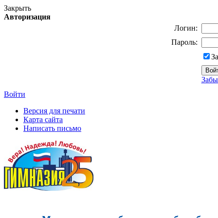
Закрыть
Авторизация
Логин:
Пароль:
З
Забы
Войти
Версия для печати
Карта сайта
Написать письмо