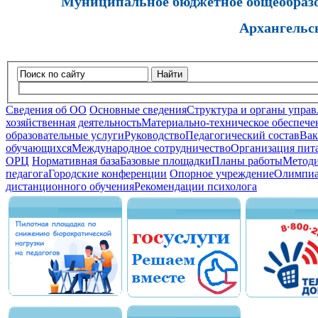
Муниципальное бюджетное общеобразов
Архангельс
Найти
Сведения об ОО
Основные сведения
Структура и органы управ
хозяйственная деятельность
Материально-техническое обеспечен
образовательные услуги
Руководство
Педагогический состав
Вак
обучающихся
Международное сотрудничество
Организация пита
ОРЦ
Нормативная база
Базовые площадки
Планы работы
Методи
педагога
Городские конференции
Опорное учреждение
Олимпиа
дистанционного обучения
Рекомендации психолога