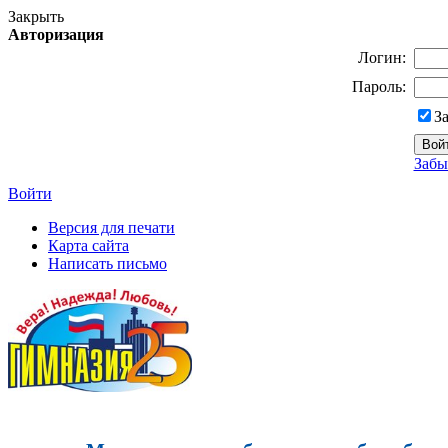
Закрыть
Авторизация
Логин:
Пароль:
З
Забы
Войти
Версия для печати
Карта сайта
Написать письмо