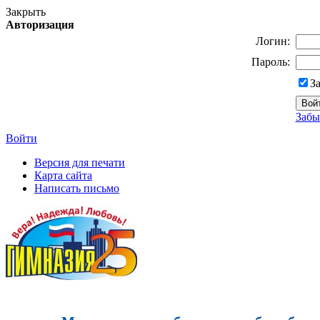
Закрыть
Авторизация
Логин:
Пароль:
З
Забы
Войти
Версия для печати
Карта сайта
Написать письмо