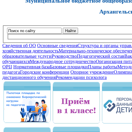
Муниципальное бюджетное общеобразов
Архангельс
Найти
Сведения об ОО
Основные сведения
Структура и органы управ
хозяйственная деятельность
Материально-техническое обеспечен
образовательные услуги
Руководство
Педагогический состав
Вак
обучающихся
Международное сотрудничество
Организация пита
ОРЦ
Нормативная база
Базовые площадки
Планы работы
Методи
педагога
Городские конференции
Опорное учреждение
Олимпиа
дистанционного обучения
Рекомендации психолога