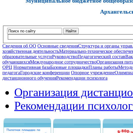
Муниципальное бюджетное общеобразов
Архангельс
Найти
Сведения об ОО
Основные сведения
Структура и органы управ
хозяйственная деятельность
Материально-техническое обеспечен
образовательные услуги
Руководство
Педагогический состав
Вак
обучающихся
Международное сотрудничество
Организация пита
ОРЦ
Нормативная база
Базовые площадки
Планы работы
Методи
педагога
Городские конференции
Опорное учреждение
Олимпиа
дистанционного обучения
Рекомендации психолога
Организация дистанцио
Рекомендации психолог