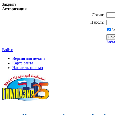
Закрыть
Авторизация
Логин:
Пароль:
З
Забы
Войти
Версия для печати
Карта сайта
Написать письмо