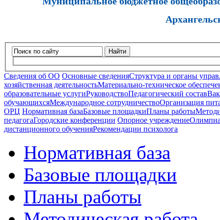
Муниципальное бюджетное общеобразов
Архангельс
Найти
Сведения об ОО
Основные сведения
Структура и органы управ
хозяйственная деятельность
Материально-техническое обеспечен
образовательные услуги
Руководство
Педагогический состав
Вак
обучающихся
Международное сотрудничество
Организация пита
ОРЦ
Нормативная база
Базовые площадки
Планы работы
Методи
педагога
Городские конференции
Опорное учреждение
Олимпиа
дистанционного обучения
Рекомендации психолога
Нормативная база
Базовые площадки
Планы работы
Методическая работа