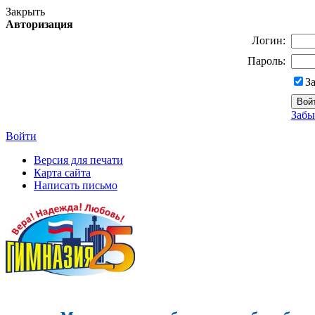
Закрыть
Авторизация
Логин:
Пароль:
З
Забы
Войти
Версия для печати
Карта сайта
Написать письмо