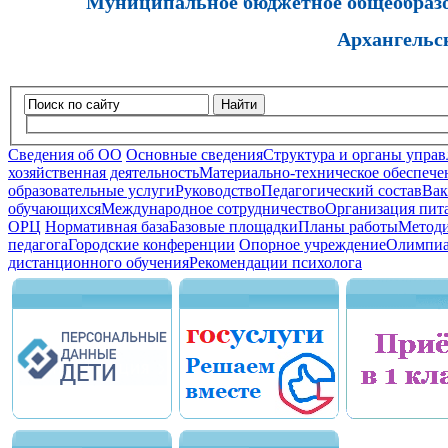
Муниципальное бюджетное общеобразов
Архангельс
Найти
Сведения об ОО
Основные сведения
Структура и органы управ
хозяйственная деятельность
Материально-техническое обеспечен
образовательные услуги
Руководство
Педагогический состав
Вак
обучающихся
Международное сотрудничество
Организация пита
ОРЦ
Нормативная база
Базовые площадки
Планы работы
Методи
педагога
Городские конференции
Опорное учреждение
Олимпиа
дистанционного обучения
Рекомендации психолога