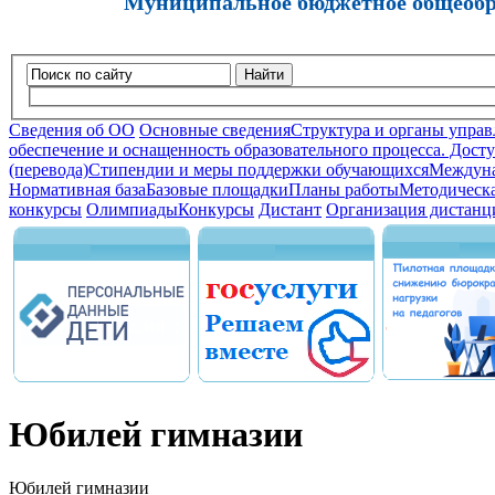
Муниципальное бюджетное общеобра
Найти
Сведения об ОО
Основные сведения
Структура и органы управ
обеспечение и оснащенность образовательного процесса. Досту
(перевода)
Стипендии и меры поддержки обучающихся
Междуна
Нормативная база
Базовые площадки
Планы работы
Методическа
конкурсы
Олимпиады
Конкурсы
Дистант
Организация дистанц
Юбилей гимназии
Юбилей гимназии