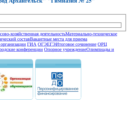
род Архангельск" "Гимназия № 25"
ово-хозяйственная деятельность
Материально-техническое
ический состав
Вакантные места для приема
 организации
ГИА
ОГЭ
ЕГЭ
Итоговое сочинение
ОРЦ
родские конференции
Опорное учреждение
Олимпиады и