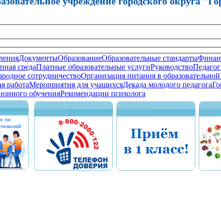
зовательное учреждение городского округа "Го
ления
Документы
Образование
Образовательные стандарты
Финанс
пная среда
Платные образовательные услуги
Руководство
Педагог
родное сотрудничество
Организация питания в образовательной
я работа
Мероприятия для учащихся
Декада молодого педагога
Го
ионного обучения
Рекомендации психолога