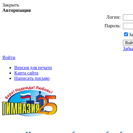
Закрыть
Авторизация
Логин:
Пароль:
З
Забы
Войти
Версия для печати
Карта сайта
Написать письмо