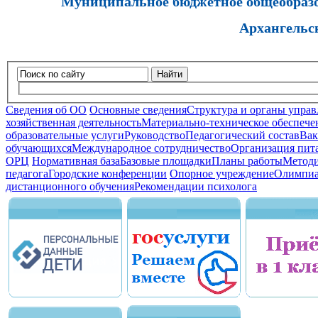
Муниципальное бюджетное общеобразов
Архангельс
Найти
Сведения об ОО
Основные сведения
Структура и органы управ
хозяйственная деятельность
Материально-техническое обеспечен
образовательные услуги
Руководство
Педагогический состав
Вак
обучающихся
Международное сотрудничество
Организация пита
ОРЦ
Нормативная база
Базовые площадки
Планы работы
Методи
педагога
Городские конференции
Опорное учреждение
Олимпиа
дистанционного обучения
Рекомендации психолога