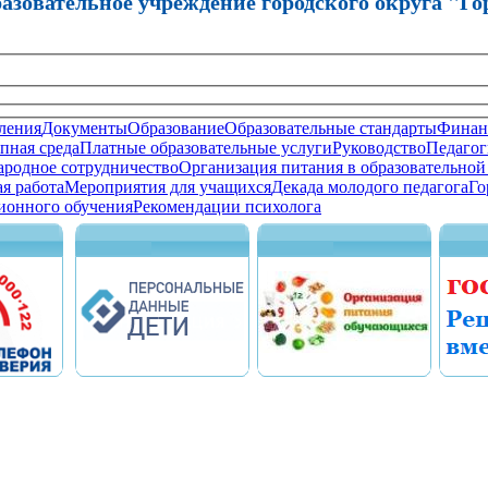
зовательное учреждение городского округа "Го
ления
Документы
Образование
Образовательные стандарты
Финанс
пная среда
Платные образовательные услуги
Руководство
Педагог
родное сотрудничество
Организация питания в образовательной
я работа
Мероприятия для учащихся
Декада молодого педагога
Го
ионного обучения
Рекомендации психолога