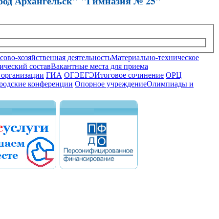
род Архангельск" "Гимназия № 25"
ово-хозяйственная деятельность
Материально-техническое
ический состав
Вакантные места для приема
 организации
ГИА
ОГЭ
ЕГЭ
Итоговое сочинение
ОРЦ
родские конференции
Опорное учреждение
Олимпиады и