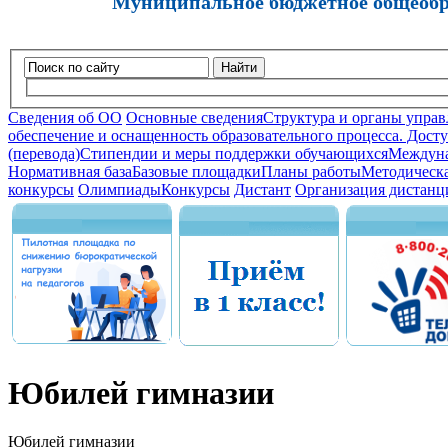
Муниципальное бюджетное общеобра
Найти
Сведения об ОО
Основные сведения
Структура и органы управ
обеспечение и оснащенность образовательного процесса. Досту
(перевода)
Стипендии и меры поддержки обучающихся
Междуна
Нормативная база
Базовые площадки
Планы работы
Методическа
конкурсы
Олимпиады
Конкурсы
Дистант
Организация дистанц
Юбилей гимназии
Юбилей гимназии