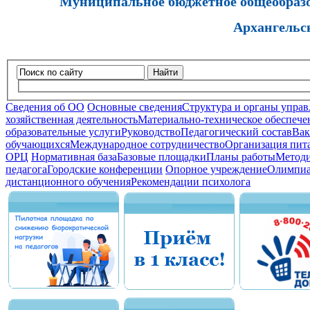
Муниципальное бюджетное общеобразов
Архангельс
Найти
Сведения об ОО
Основные сведения
Структура и органы управ
хозяйственная деятельность
Материально-техническое обеспечен
образовательные услуги
Руководство
Педагогический состав
Вак
обучающихся
Международное сотрудничество
Организация пита
ОРЦ
Нормативная база
Базовые площадки
Планы работы
Методи
педагога
Городские конференции
Опорное учреждение
Олимпиа
дистанционного обучения
Рекомендации психолога