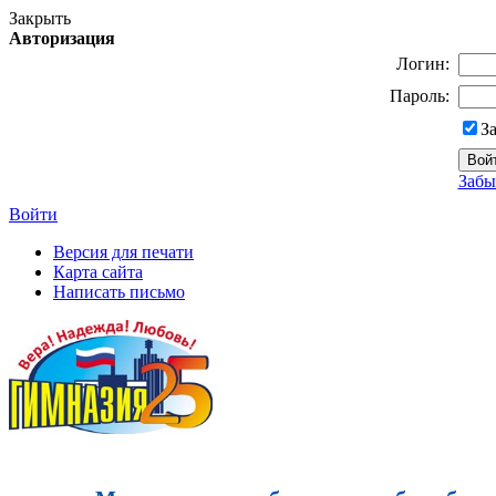
Закрыть
Авторизация
Логин:
Пароль:
З
Забы
Войти
Версия для печати
Карта сайта
Написать письмо