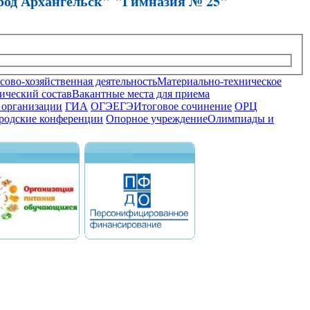
род Архангельск" "Гимназия № 25"
ово-хозяйственная деятельность
Материально-техническое
ический состав
Вакантные места для приема
 организации
ГИА
ОГЭ
ЕГЭ
Итоговое сочинение
ОРЦ
родские конференции
Опорное учреждение
Олимпиады и