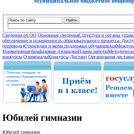
Муниципальное бюджетное общеобра
Найти
Сведения об ОО
Основные сведения
Структура и органы управ
обеспечение и оснащенность образовательного процесса. Досту
(перевода)
Стипендии и меры поддержки обучающихся
Междуна
Нормативная база
Базовые площадки
Планы работы
Методическа
конкурсы
Олимпиады
Конкурсы
Дистант
Организация дистанц
Юбилей гимназии
Юбилей гимназии