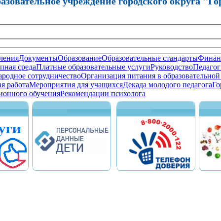
зовательное учреждение городского округа "Го
ления
Документы
Образование
Образовательные стандарты
Финанс
пная среда
Платные образовательные услуги
Руководство
Педагог
родное сотрудничество
Организация питания в образовательной
я работа
Мероприятия для учащихся
Декада молодого педагога
Го
ионного обучения
Рекомендации психолога