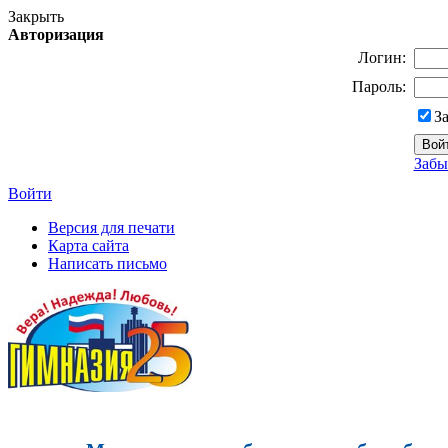
Закрыть
Авторизация
Логин:
Пароль:
З
Забы
Войти
Версия для печати
Карта сайта
Написать письмо