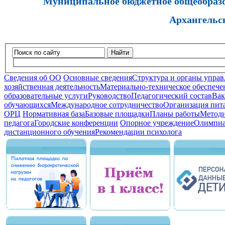
Муниципальное бюджетное общеобразов
Архангельс
Найти
Сведения об ОО
Основные сведения
Структура и органы управ
хозяйственная деятельность
Материально-техническое обеспечен
образовательные услуги
Руководство
Педагогический состав
Вак
обучающихся
Международное сотрудничество
Организация пита
ОРЦ
Нормативная база
Базовые площадки
Планы работы
Методи
педагога
Городские конференции
Опорное учреждение
Олимпиа
дистанционного обучения
Рекомендации психолога