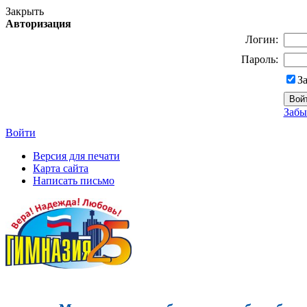
Закрыть
Авторизация
Логин:
Пароль:
З
Забы
Войти
Версия для печати
Карта сайта
Написать письмо