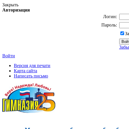
Закрыть
Авторизация
Логин:
Пароль:
З
Забы
Войти
Версия для печати
Карта сайта
Написать письмо