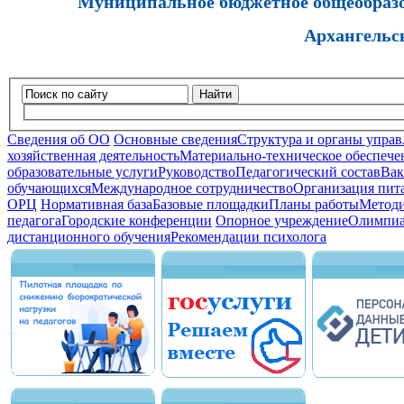
Муниципальное бюджетное общеобразов
Архангельс
Найти
Сведения об ОО
Основные сведения
Структура и органы управ
хозяйственная деятельность
Материально-техническое обеспечен
образовательные услуги
Руководство
Педагогический состав
Вак
обучающихся
Международное сотрудничество
Организация пита
ОРЦ
Нормативная база
Базовые площадки
Планы работы
Методи
педагога
Городские конференции
Опорное учреждение
Олимпиа
дистанционного обучения
Рекомендации психолога