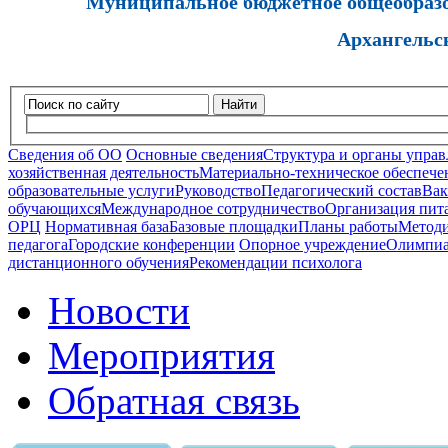
Муниципальное бюджетное общеобразов
Архангельс
Найти
Сведения об ОО
Основные сведения
Структура и органы управ
хозяйственная деятельность
Материально-техническое обеспечен
образовательные услуги
Руководство
Педагогический состав
Вак
обучающихся
Международное сотрудничество
Организация пита
ОРЦ
Нормативная база
Базовые площадки
Планы работы
Методи
педагога
Городские конференции
Опорное учреждение
Олимпиа
дистанционного обучения
Рекомендации психолога
Новости
Мероприятия
Обратная связь