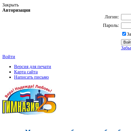
Закрыть
Авторизация
Логин:
Пароль:
З
Забы
Войти
Версия для печати
Карта сайта
Написать письмо