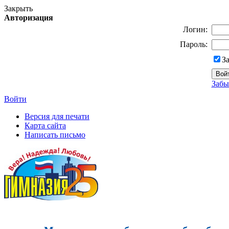
Закрыть
Авторизация
Логин:
Пароль:
З
Забы
Войти
Версия для печати
Карта сайта
Написать письмо