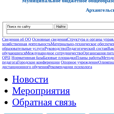
Муниципальное бюджетное общеобразов
Архангельс
Найти
Сведения об ОО
Основные сведения
Структура и органы управ
хозяйственная деятельность
Материально-техническое обеспечен
образовательные услуги
Руководство
Педагогический состав
Вак
обучающихся
Международное сотрудничество
Организация пита
ОРЦ
Нормативная база
Базовые площадки
Планы работы
Методи
педагога
Городские конференции
Опорное учреждение
Олимпиа
дистанционного обучения
Рекомендации психолога
Новости
Мероприятия
Обратная связь