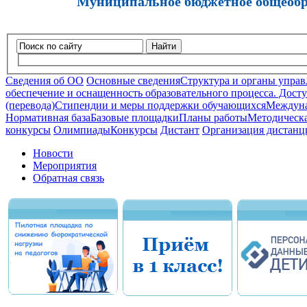
Муниципальное бюджетное общеобра
Найти
Сведения об ОО
Основные сведения
Структура и органы управ
обеспечение и оснащенность образовательного процесса. Досту
(перевода)
Стипендии и меры поддержки обучающихся
Междуна
Нормативная база
Базовые площадки
Планы работы
Методическа
конкурсы
Олимпиады
Конкурсы
Дистант
Организация дистанц
Новости
Мероприятия
Обратная связь