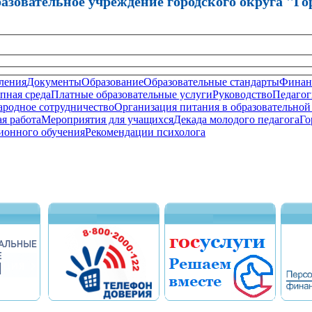
зовательное учреждение городского округа "Го
ления
Документы
Образование
Образовательные стандарты
Финанс
пная среда
Платные образовательные услуги
Руководство
Педагог
родное сотрудничество
Организация питания в образовательной
я работа
Мероприятия для учащихся
Декада молодого педагога
Го
ионного обучения
Рекомендации психолога