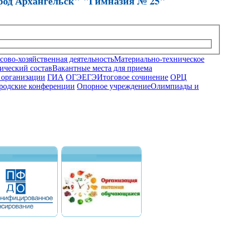
род Архангельск" "Гимназия № 25"
ово-хозяйственная деятельность
Материально-техническое
ический состав
Вакантные места для приема
 организации
ГИА
ОГЭ
ЕГЭ
Итоговое сочинение
ОРЦ
родские конференции
Опорное учреждение
Олимпиады и