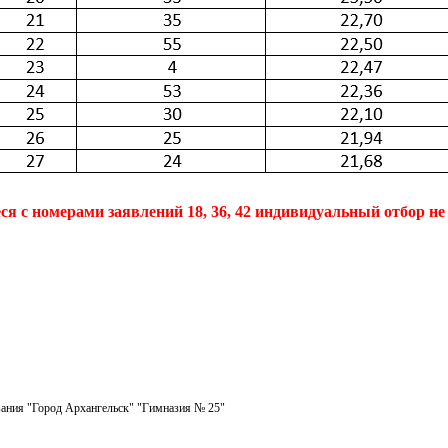
я с номерами заявлений 18, 36, 42 индивидуальный отбор н
ания "Город Архангельск" "Гимназия № 25"