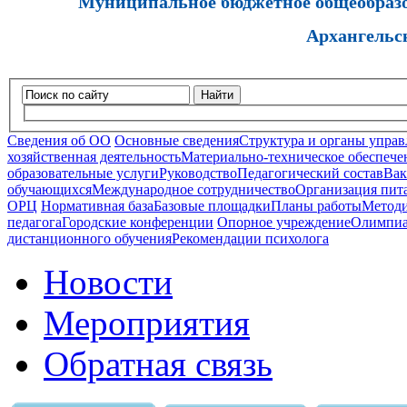
Муниципальное бюджетное общеобразов
Архангельс
Найти
Сведения об ОО
Основные сведения
Структура и органы управ
хозяйственная деятельность
Материально-техническое обеспечен
образовательные услуги
Руководство
Педагогический состав
Вак
обучающихся
Международное сотрудничество
Организация пита
ОРЦ
Нормативная база
Базовые площадки
Планы работы
Методи
педагога
Городские конференции
Опорное учреждение
Олимпиа
дистанционного обучения
Рекомендации психолога
Новости
Мероприятия
Обратная связь