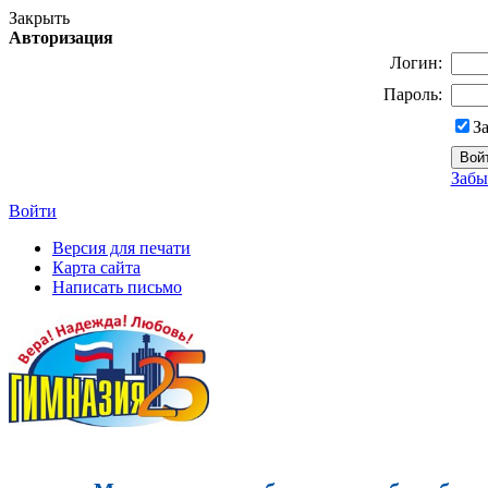
Закрыть
Авторизация
Логин:
Пароль:
З
Забы
Войти
Версия для печати
Карта сайта
Написать письмо