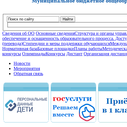
Муниципальное бюджетное общеобра
Найти
Сведения об ОО
Основные сведения
Структура и органы управ
обеспечение и оснащенность образовательного процесса. Досту
(перевода)
Стипендии и меры поддержки обучающихся
Междуна
Нормативная база
Базовые площадки
Планы работы
Методическа
конкурсы
Олимпиады
Конкурсы
Дистант
Организация дистанц
Новости
Мероприятия
Обратная связь