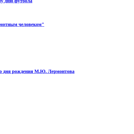
му дню футбола
амотным человеком"
 со дня рождения М.Ю. Лермонтова