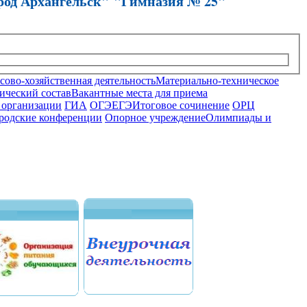
род Архангельск" "Гимназия № 25"
ово-хозяйственная деятельность
Материально-техническое
ический состав
Вакантные места для приема
 организации
ГИА
ОГЭ
ЕГЭ
Итоговое сочинение
ОРЦ
родские конференции
Опорное учреждение
Олимпиады и