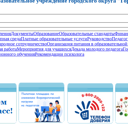
зовательное учреждение городского округа "Го
ления
Документы
Образование
Образовательные стандарты
Финанс
пная среда
Платные образовательные услуги
Руководство
Педагог
родное сотрудничество
Организация питания в образовательной
я работа
Мероприятия для учащихся
Декада молодого педагога
Го
ионного обучения
Рекомендации психолога