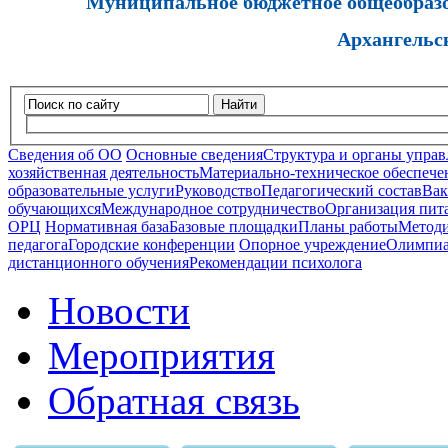
Муниципальное бюджетное общеобразов
Архангельс
Найти
Сведения об ОО
Основные сведения
Структура и органы управ
хозяйственная деятельность
Материально-техническое обеспечен
образовательные услуги
Руководство
Педагогический состав
Вак
обучающихся
Международное сотрудничество
Организация пита
ОРЦ
Нормативная база
Базовые площадки
Планы работы
Методи
педагога
Городские конференции
Опорное учреждение
Олимпиа
дистанционного обучения
Рекомендации психолога
Новости
Мероприятия
Обратная связь