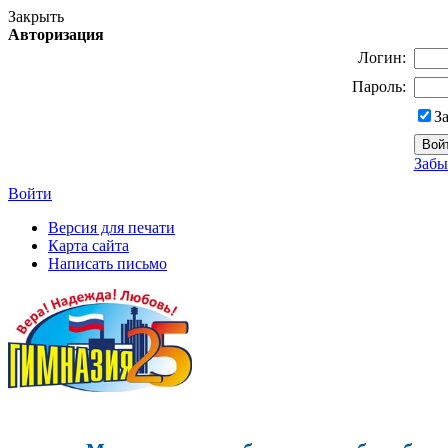
Закрыть
Авторизация
Логин:
Пароль:
З
Забы
Войти
Версия для печати
Карта сайта
Написать письмо