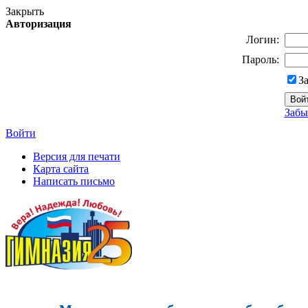
Закрыть
Авторизация
Логин:
Пароль:
З
Забы
Войти
Версия для печати
Карта сайта
Написать письмо