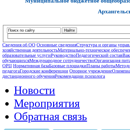
Муниципальное бюджетное общеобразов
Архангельс
Найти
Сведения об ОО
Основные сведения
Структура и органы управ
хозяйственная деятельность
Материально-техническое обеспечен
образовательные услуги
Руководство
Педагогический состав
Вак
обучающихся
Международное сотрудничество
Организация пита
ОРЦ
Нормативная база
Базовые площадки
Планы работы
Методи
педагога
Городские конференции
Опорное учреждение
Олимпиа
дистанционного обучения
Рекомендации психолога
Новости
Мероприятия
Обратная связь