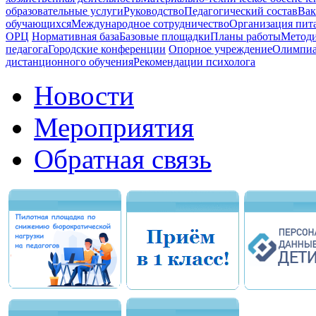
образовательные услуги
Руководство
Педагогический состав
Вак
обучающихся
Международное сотрудничество
Организация пита
ОРЦ
Нормативная база
Базовые площадки
Планы работы
Методи
педагога
Городские конференции
Опорное учреждение
Олимпиа
дистанционного обучения
Рекомендации психолога
Новости
Мероприятия
Обратная связь