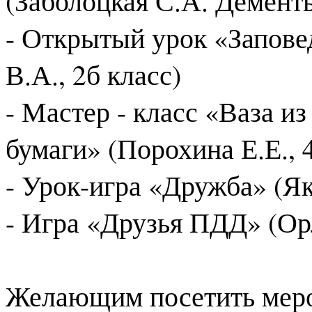
(Заболоцкая С.А. Дементь
- Открытый урок «Запове
В.А., 2б класс)
- Мастер - класс «Ваза и
бумаги» (Порохина Е.Е., 4
- Урок-игра «Дружба» (Як
- Игра «Друзья ПДД» (Орл
Желающим посетить меро