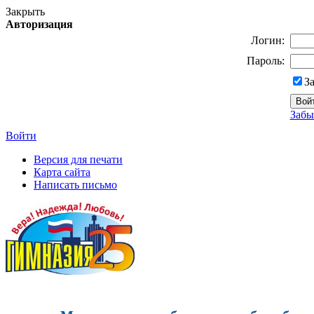
Закрыть
Авторизация
Логин:
Пароль:
З
Забы
Войти
Версия для печати
Карта сайта
Написать письмо