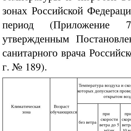
зонах Российской Федераци
период (Приложение 7
утвержденным Постановлен
санитарного врача Российск
г. № 189).
Температура воздуха и ско
которых допускается прове
открытом воз
Климатическая
Возраст
зона
обучающихся
при
п
скорости
скор
без ветра
ветра до 5
ветр
м/сек
10 м