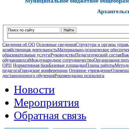
Муниципальное бюджетное общеобразов
Архангельс
Найти
Сведения об ОО
Основные сведения
Структура и органы управ
хозяйственная деятельность
Материально-техническое обеспечен
образовательные услуги
Руководство
Педагогический состав
Вак
обучающихся
Международное сотрудничество
Организация пита
ОРЦ
Нормативная база
Базовые площадки
Планы работы
Методи
педагога
Городские конференции
Опорное учреждение
Олимпиа
дистанционного обучения
Рекомендации психолога
Новости
Мероприятия
Обратная связь