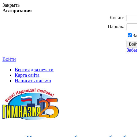
Закрыть
Авторизация
Логин:
Пароль:
З
Забы
Войти
Версия для печати
Карта сайта
Написать письмо