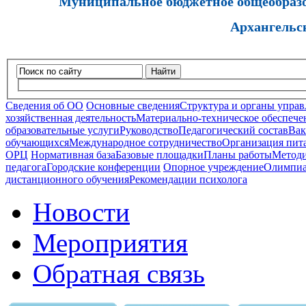
Муниципальное бюджетное общеобразов
Архангельс
Найти
Сведения об ОО
Основные сведения
Структура и органы управ
хозяйственная деятельность
Материально-техническое обеспечен
образовательные услуги
Руководство
Педагогический состав
Вак
обучающихся
Международное сотрудничество
Организация пита
ОРЦ
Нормативная база
Базовые площадки
Планы работы
Методи
педагога
Городские конференции
Опорное учреждение
Олимпиа
дистанционного обучения
Рекомендации психолога
Новости
Мероприятия
Обратная связь