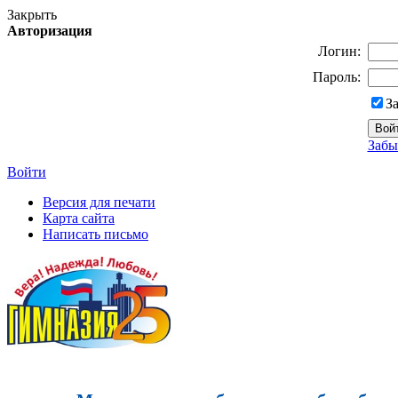
Закрыть
Авторизация
Логин:
Пароль:
З
Забы
Войти
Версия для печати
Карта сайта
Написать письмо