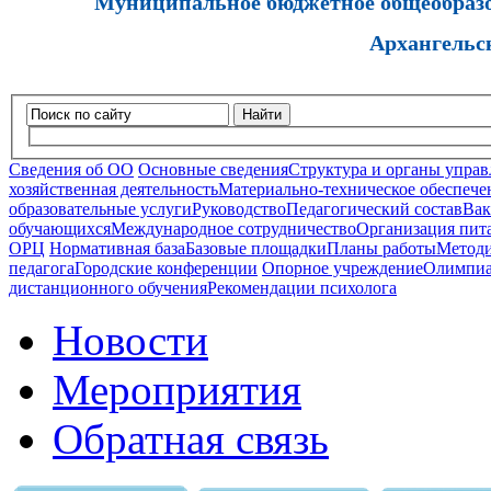
Муниципальное бюджетное общеобразов
Архангельс
Найти
Сведения об ОО
Основные сведения
Структура и органы управ
хозяйственная деятельность
Материально-техническое обеспечен
образовательные услуги
Руководство
Педагогический состав
Вак
обучающихся
Международное сотрудничество
Организация пита
ОРЦ
Нормативная база
Базовые площадки
Планы работы
Методи
педагога
Городские конференции
Опорное учреждение
Олимпиа
дистанционного обучения
Рекомендации психолога
Новости
Мероприятия
Обратная связь