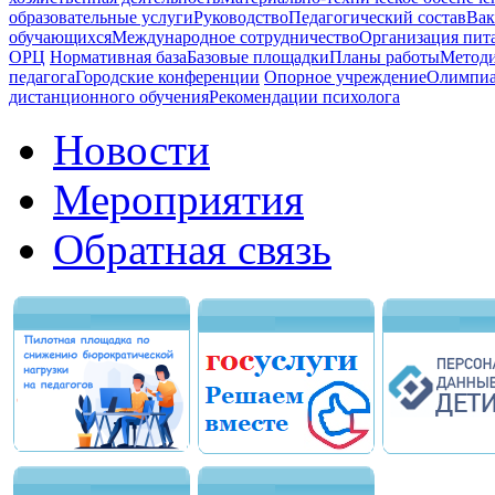
образовательные услуги
Руководство
Педагогический состав
Вак
обучающихся
Международное сотрудничество
Организация пита
ОРЦ
Нормативная база
Базовые площадки
Планы работы
Методи
педагога
Городские конференции
Опорное учреждение
Олимпиа
дистанционного обучения
Рекомендации психолога
Новости
Мероприятия
Обратная связь