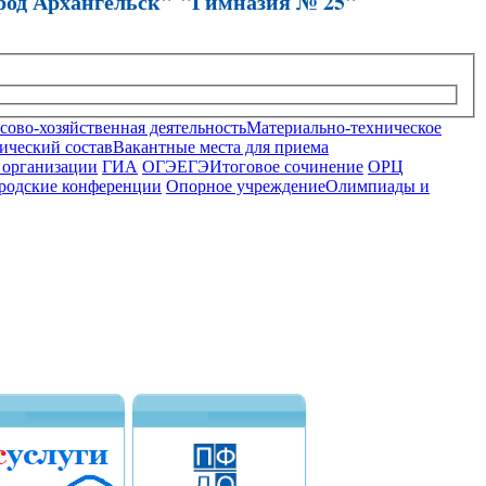
род Архангельск" "Гимназия № 25"
ово-хозяйственная деятельность
Материально-техническое
ический состав
Вакантные места для приема
 организации
ГИА
ОГЭ
ЕГЭ
Итоговое сочинение
ОРЦ
родские конференции
Опорное учреждение
Олимпиады и