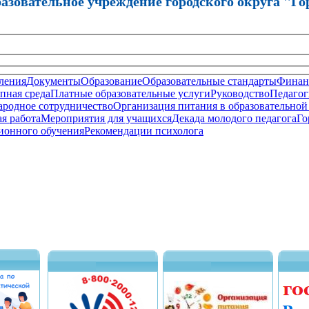
зовательное учреждение городского округа "Го
ления
Документы
Образование
Образовательные стандарты
Финанс
пная среда
Платные образовательные услуги
Руководство
Педагог
родное сотрудничество
Организация питания в образовательной
я работа
Мероприятия для учащихся
Декада молодого педагога
Го
ионного обучения
Рекомендации психолога