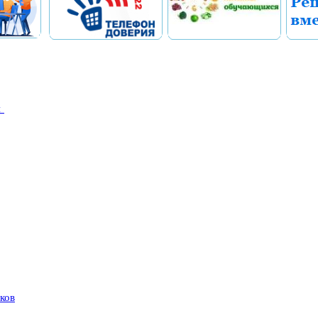
я
ков