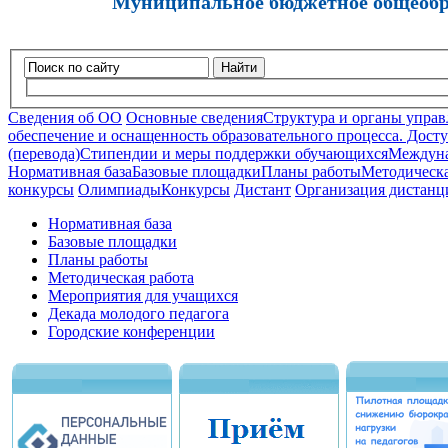
Муниципальное бюджетное общеобра
Найти
Сведения об ОО
Основные сведения
Структура и органы управ
обеспечение и оснащенность образовательного процесса. Досту
(перевода)
Стипендии и меры поддержки обучающихся
Междуна
Нормативная база
Базовые площадки
Планы работы
Методическа
конкурсы
Олимпиады
Конкурсы
Дистант
Организация дистанц
Нормативная база
Базовые площадки
Планы работы
Методическая работа
Мероприятия для учащихся
Декада молодого педагога
Городские конференции