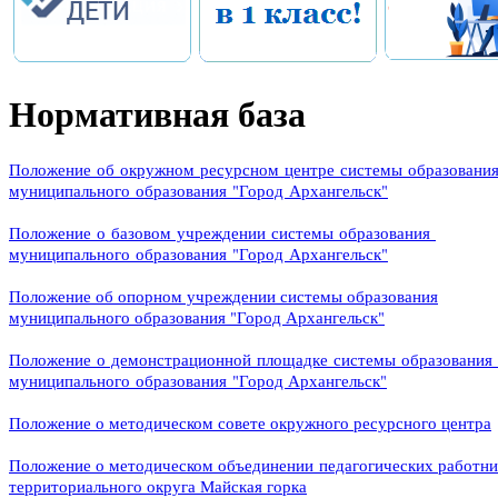
Нормативная база
Положение об окружном ресурсном центре системы образовани
муниципального образования
"Город Архангельск"
Положение о базовом учреждении системы образования
муниципального образования "Город Архангельск"
Положение об опорном учреждении системы образования
муниципального образования "Город Архангельск"
Положение о демонстрационной площадке системы образования
муниципального образования "Город Архангельск"
Положение о методическом совете окружного ресурсного центра
Положение о методическом объединении педагогических работни
территориального округа Майская горка