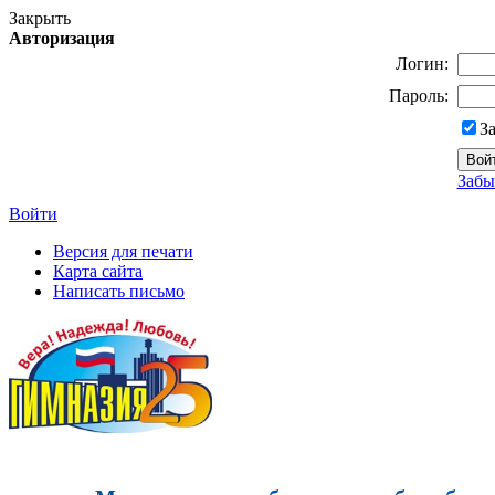
Закрыть
Авторизация
Логин:
Пароль:
З
Забы
Войти
Версия для печати
Карта сайта
Написать письмо