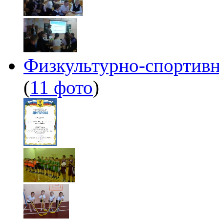
Физкультурно-спортив
(
11 фото
)