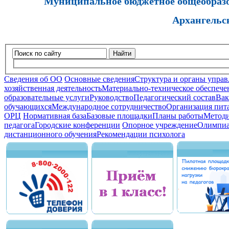
Муниципальное бюджетное общеобразов
Архангельс
Найти
Сведения об ОО
Основные сведения
Структура и органы управ
хозяйственная деятельность
Материально-техническое обеспечен
образовательные услуги
Руководство
Педагогический состав
Вак
обучающихся
Международное сотрудничество
Организация пита
ОРЦ
Нормативная база
Базовые площадки
Планы работы
Методи
педагога
Городские конференции
Опорное учреждение
Олимпиа
дистанционного обучения
Рекомендации психолога