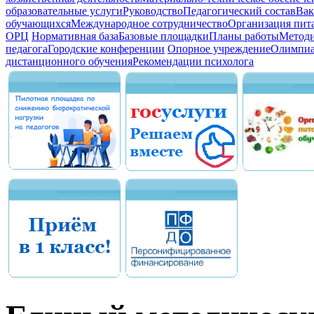
образовательные услуги
Руководство
Педагогический состав
Вак
обучающихся
Международное сотрудничество
Организация пита
ОРЦ
Нормативная база
Базовые площадки
Планы работы
Методи
педагога
Городские конференции
Опорное учреждение
Олимпиа
дистанционного обучения
Рекомендации психолога