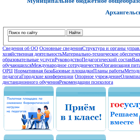
Муниципальное бюджетное общеобразов
Архангельс
Найти
Сведения об ОО
Основные сведения
Структура и органы управ
хозяйственная деятельность
Материально-техническое обеспечен
образовательные услуги
Руководство
Педагогический состав
Вак
обучающихся
Международное сотрудничество
Организация пита
ОРЦ
Нормативная база
Базовые площадки
Планы работы
Методи
педагога
Городские конференции
Опорное учреждение
Олимпиа
дистанционного обучения
Рекомендации психолога