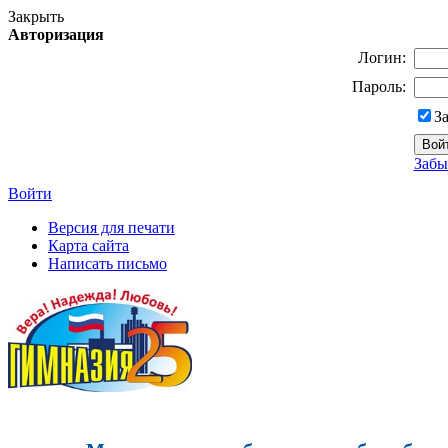
Закрыть
Авторизация
Логин:
Пароль:
З
Забы
Войти
Версия для печати
Карта сайта
Написать письмо