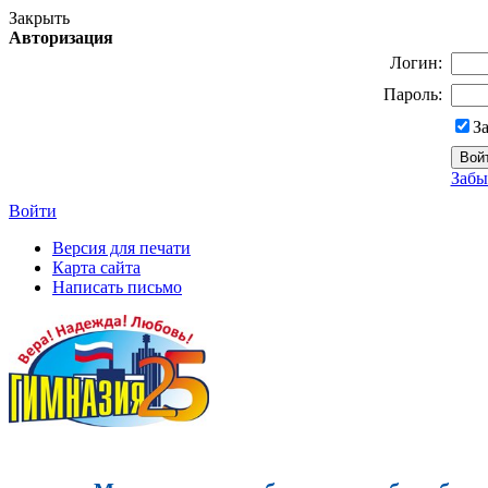
Закрыть
Авторизация
Логин:
Пароль:
З
Забы
Войти
Версия для печати
Карта сайта
Написать письмо