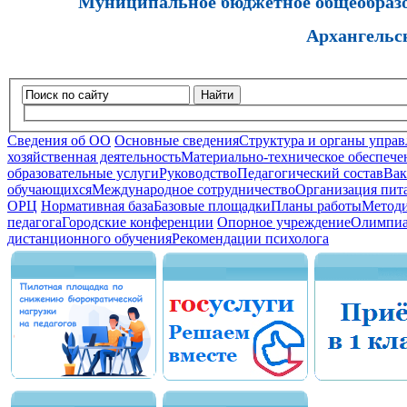
Муниципальное бюджетное общеобразов
Архангельс
Найти
Сведения об ОО
Основные сведения
Структура и органы управ
хозяйственная деятельность
Материально-техническое обеспечен
образовательные услуги
Руководство
Педагогический состав
Вак
обучающихся
Международное сотрудничество
Организация пита
ОРЦ
Нормативная база
Базовые площадки
Планы работы
Методи
педагога
Городские конференции
Опорное учреждение
Олимпиа
дистанционного обучения
Рекомендации психолога