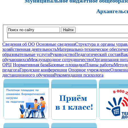
Муниципальное бюджетное общеобразов
Архангельс
Найти
Сведения об ОО
Основные сведения
Структура и органы управ
хозяйственная деятельность
Материально-техническое обеспечен
образовательные услуги
Руководство
Педагогический состав
Вак
обучающихся
Международное сотрудничество
Организация пита
ОРЦ
Нормативная база
Базовые площадки
Планы работы
Методи
педагога
Городские конференции
Опорное учреждение
Олимпиа
дистанционного обучения
Рекомендации психолога