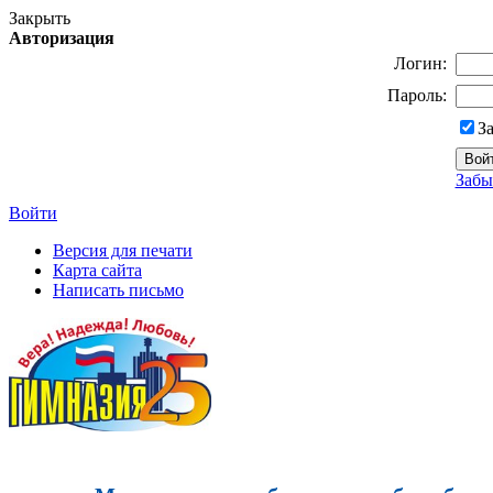
Закрыть
Авторизация
Логин:
Пароль:
З
Забы
Войти
Версия для печати
Карта сайта
Написать письмо