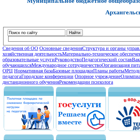
Муниципальное бюджетное общеобразов
Архангельс
Найти
Сведения об ОО
Основные сведения
Структура и органы управ
хозяйственная деятельность
Материально-техническое обеспечен
образовательные услуги
Руководство
Педагогический состав
Вак
обучающихся
Международное сотрудничество
Организация пита
ОРЦ
Нормативная база
Базовые площадки
Планы работы
Методи
педагога
Городские конференции
Опорное учреждение
Олимпиа
дистанционного обучения
Рекомендации психолога