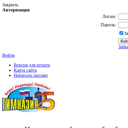
Закрыть
Авторизация
Логин:
Пароль:
З
Забы
Войти
Версия для печати
Карта сайта
Написать письмо