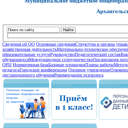
Муниципальное бюджетное общеобразов
Архангельс
Найти
Сведения об ОО
Основные сведения
Структура и органы управ
хозяйственная деятельность
Материально-техническое обеспечен
образовательные услуги
Руководство
Педагогический состав
Вак
обучающихся
Международное сотрудничество
Организация пита
ОРЦ
Нормативная база
Базовые площадки
Планы работы
Методи
педагога
Городские конференции
Опорное учреждение
Олимпиа
дистанционного обучения
Рекомендации психолога