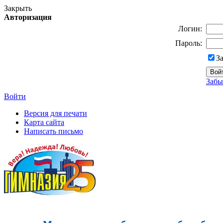
Закрыть
Авторизация
Логин:
Пароль:
З
Забы
Войти
Версия для печати
Карта сайта
Написать письмо