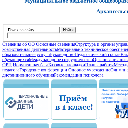
Муниципальное бюджетное общеобразов
Архангельс
Найти
Сведения об ОО
Основные сведения
Структура и органы управ
хозяйственная деятельность
Материально-техническое обеспечен
образовательные услуги
Руководство
Педагогический состав
Вак
обучающихся
Международное сотрудничество
Организация пита
ОРЦ
Нормативная база
Базовые площадки
Планы работы
Методи
педагога
Городские конференции
Опорное учреждение
Олимпиа
дистанционного обучения
Рекомендации психолога