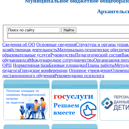
Муниципальное бюджетное общеобразов
Архангельс
Найти
Сведения об ОО
Основные сведения
Структура и органы управ
хозяйственная деятельность
Материально-техническое обеспечен
образовательные услуги
Руководство
Педагогический состав
Вак
обучающихся
Международное сотрудничество
Организация пита
ОРЦ
Нормативная база
Базовые площадки
Планы работы
Методи
педагога
Городские конференции
Опорное учреждение
Олимпиа
дистанционного обучения
Рекомендации психолога