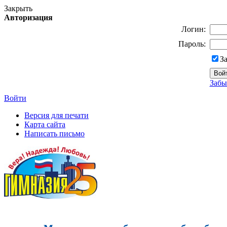
Закрыть
Авторизация
Логин:
Пароль:
З
Забы
Войти
Версия для печати
Карта сайта
Написать письмо