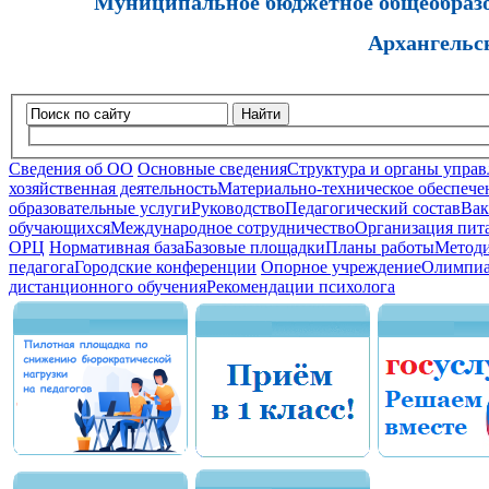
Муниципальное бюджетное общеобразов
Архангельс
Найти
Сведения об ОО
Основные сведения
Структура и органы управ
хозяйственная деятельность
Материально-техническое обеспечен
образовательные услуги
Руководство
Педагогический состав
Вак
обучающихся
Международное сотрудничество
Организация пита
ОРЦ
Нормативная база
Базовые площадки
Планы работы
Методи
педагога
Городские конференции
Опорное учреждение
Олимпиа
дистанционного обучения
Рекомендации психолога