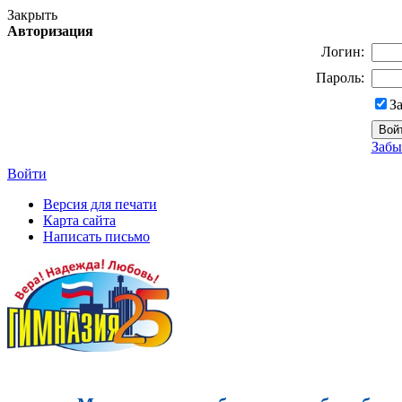
Закрыть
Авторизация
Логин:
Пароль:
З
Забы
Войти
Версия для печати
Карта сайта
Написать письмо