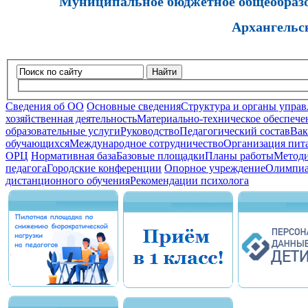
Муниципальное бюджетное общеобразов
Архангельс
Найти
Сведения об ОО
Основные сведения
Структура и органы управ
хозяйственная деятельность
Материально-техническое обеспечен
образовательные услуги
Руководство
Педагогический состав
Вак
обучающихся
Международное сотрудничество
Организация пита
ОРЦ
Нормативная база
Базовые площадки
Планы работы
Методи
педагога
Городские конференции
Опорное учреждение
Олимпиа
дистанционного обучения
Рекомендации психолога