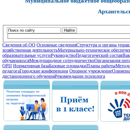
Муниципальное бюджетное общеобразов
Архангельс
Найти
Сведения об ОО
Основные сведения
Структура и органы управ
хозяйственная деятельность
Материально-техническое обеспечен
образовательные услуги
Руководство
Педагогический состав
Вак
обучающихся
Международное сотрудничество
Организация пита
ОРЦ
Нормативная база
Базовые площадки
Планы работы
Методи
педагога
Городские конференции
Опорное учреждение
Олимпиа
дистанционного обучения
Рекомендации психолога