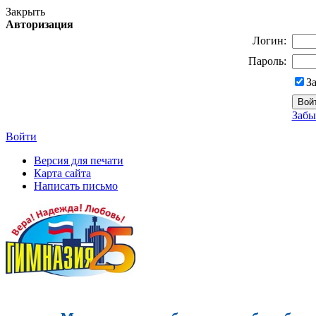
Закрыть
Авторизация
Логин:
Пароль:
З
Забы
Войти
Версия для печати
Карта сайта
Написать письмо