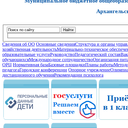
Муниципальное бюджетное общеобразов
Архангельс
Найти
Сведения об ОО
Основные сведения
Структура и органы управ
хозяйственная деятельность
Материально-техническое обеспечен
образовательные услуги
Руководство
Педагогический состав
Вак
обучающихся
Международное сотрудничество
Организация пита
ОРЦ
Нормативная база
Базовые площадки
Планы работы
Методи
педагога
Городские конференции
Опорное учреждение
Олимпиа
дистанционного обучения
Рекомендации психолога