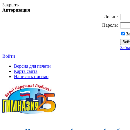
Закрыть
Авторизация
Логин:
Пароль:
З
Забы
Войти
Версия для печати
Карта сайта
Написать письмо