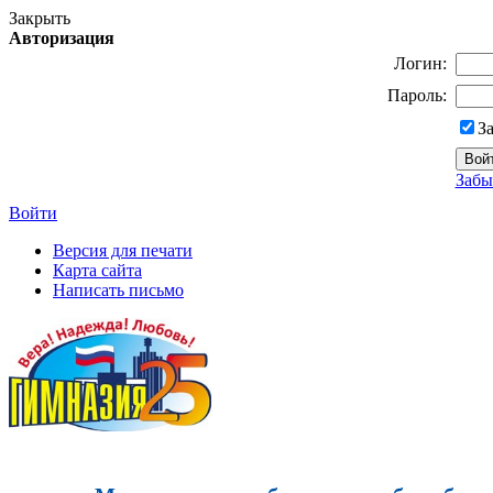
Закрыть
Авторизация
Логин:
Пароль:
З
Забы
Войти
Версия для печати
Карта сайта
Написать письмо