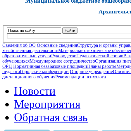
Муниципальное бюджетное общеобразов
Архангельс
Найти
Сведения об ОО
Основные сведения
Структура и органы управ
хозяйственная деятельность
Материально-техническое обеспечен
образовательные услуги
Руководство
Педагогический состав
Вак
обучающихся
Международное сотрудничество
Организация пита
ОРЦ
Нормативная база
Базовые площадки
Планы работы
Методи
педагога
Городские конференции
Опорное учреждение
Олимпиа
дистанционного обучения
Рекомендации психолога
Новости
Мероприятия
Обратная связь