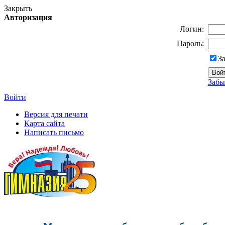
Закрыть
Авторизация
Логин:
Пароль:
З
Забы
Войти
Версия для печати
Карта сайта
Написать письмо