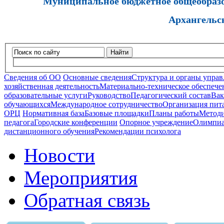
Муниципальное бюджетное общеобразов
Архангельс
Найти
Сведения об ОО
Основные сведения
Структура и органы управ
хозяйственная деятельность
Материально-техническое обеспечен
образовательные услуги
Руководство
Педагогический состав
Вак
обучающихся
Международное сотрудничество
Организация пита
ОРЦ
Нормативная база
Базовые площадки
Планы работы
Методи
педагога
Городские конференции
Опорное учреждение
Олимпиа
дистанционного обучения
Рекомендации психолога
Новости
Мероприятия
Обратная связь