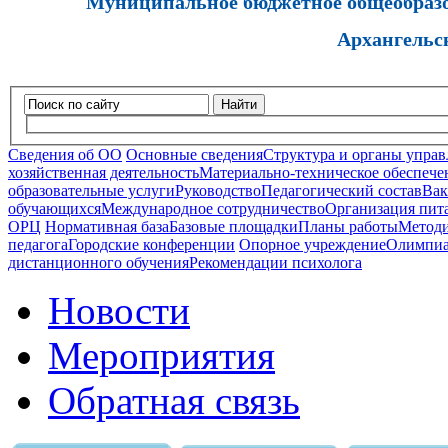
Муниципальное бюджетное общеобразов
Архангельс
Найти
Сведения об ОО
Основные сведения
Структура и органы управ
хозяйственная деятельность
Материально-техническое обеспечен
образовательные услуги
Руководство
Педагогический состав
Вак
обучающихся
Международное сотрудничество
Организация пита
ОРЦ
Нормативная база
Базовые площадки
Планы работы
Методи
педагога
Городские конференции
Опорное учреждение
Олимпиа
дистанционного обучения
Рекомендации психолога
Новости
Мероприятия
Обратная связь