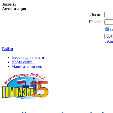
Закрыть
Авторизация
Логин:
Пароль:
З
Забы
Войти
Версия для печати
Карта сайта
Написать письмо