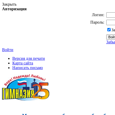
Закрыть
Авторизация
Логин:
Пароль:
З
Забы
Войти
Версия для печати
Карта сайта
Написать письмо