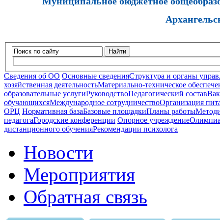
Муниципальное бюджетное общеобразов
Архангельс
Найти
Сведения об ОО
Основные сведения
Структура и органы управ
хозяйственная деятельность
Материально-техническое обеспечен
образовательные услуги
Руководство
Педагогический состав
Вак
обучающихся
Международное сотрудничество
Организация пита
ОРЦ
Нормативная база
Базовые площадки
Планы работы
Методи
педагога
Городские конференции
Опорное учреждение
Олимпиа
дистанционного обучения
Рекомендации психолога
Новости
Мероприятия
Обратная связь