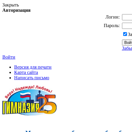
Закрыть
Авторизация
Логин:
Пароль:
З
Забы
Войти
Версия для печати
Карта сайта
Написать письмо