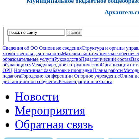
Муниципальное бюджетное общеобразов
Архангельс
Найти
Сведения об ОО
Основные сведения
Структура и органы управ
хозяйственная деятельность
Материально-техническое обеспечен
образовательные услуги
Руководство
Педагогический состав
Вак
обучающихся
Международное сотрудничество
Организация пита
ОРЦ
Нормативная база
Базовые площадки
Планы работы
Методи
педагога
Городские конференции
Опорное учреждение
Олимпиа
дистанционного обучения
Рекомендации психолога
Новости
Мероприятия
Обратная связь