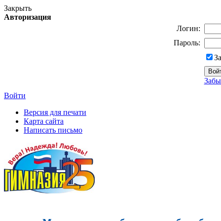
Закрыть
Авторизация
Логин:
Пароль:
З
Забы
Войти
Версия для печати
Карта сайта
Написать письмо