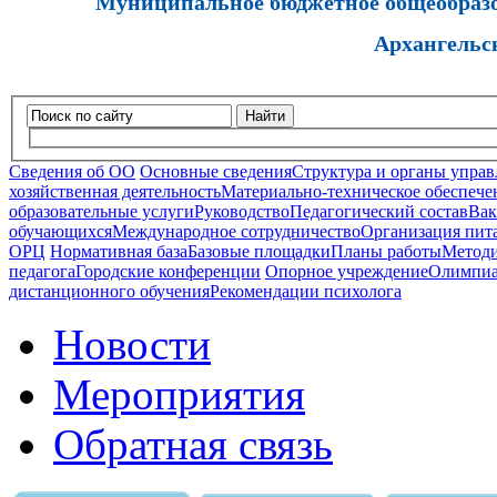
Муниципальное бюджетное общеобразов
Архангельс
Найти
Сведения об ОО
Основные сведения
Структура и органы управ
хозяйственная деятельность
Материально-техническое обеспечен
образовательные услуги
Руководство
Педагогический состав
Вак
обучающихся
Международное сотрудничество
Организация пита
ОРЦ
Нормативная база
Базовые площадки
Планы работы
Методи
педагога
Городские конференции
Опорное учреждение
Олимпиа
дистанционного обучения
Рекомендации психолога
Новости
Мероприятия
Обратная связь